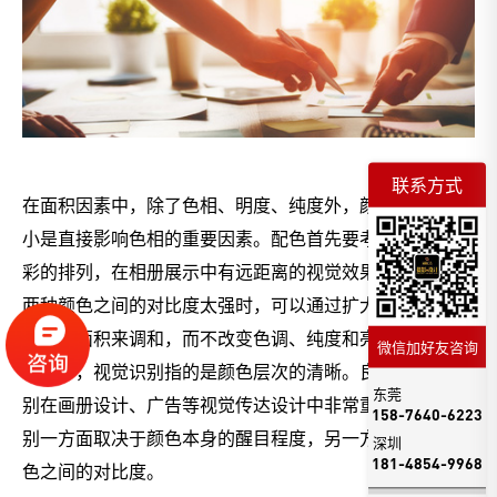
联系方式
在面积因素中，除了色相、明度、纯度外，颜色面积的大
小是直接影响色相的重要因素。配色首先要考虑大面积色
彩的排列，在相册展示中有远距离的视觉效果。此外，当
两种颜色之间的对比度太强时，可以通过扩大或缩小一种
颜色的面积来调和，而不改变色调、纯度和亮度。在视觉
微信加好友咨询
识别中，视觉识别指的是颜色层次的清晰。良好的视觉识
东莞
别在画册设计、广告等视觉传达设计中非常重要。视觉识
158-7640-6223
别一方面取决于颜色本身的醒目程度，另一方面取决于颜
深圳
181-4854-9968
色之间的对比度。