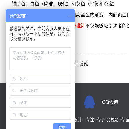
辅助色：白色（简洁、现代）和灰色（平衡和稳定）
色彩搭配：在封面使用深蓝色和亮蓝色的渐变，内部页面
请您留言
通过这样的色彩运用，
东莞画册
设计
不仅能够吸引读者的
感谢您的关注，当前客服人员不在
线，请填写一下您的信息，我们会
尽快和您联系。
上一篇：
comfyui怎么做画册设计版式
业务经理
QQ咨询
158-7640-6223
摄影+设计+印刷 企业一站式宣传设计 专注: ◎ 产品摄影 ◎ 
html网站地图
XML
提交