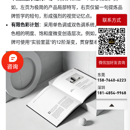
如，左页为极简的产品局部特写，右页仅留一句提炼品
牌哲学的短句，形成强烈的视觉记忆点。
联系方式
有限色彩计划
：采用单色调或双色调系统，并通过同一
色相的明度、饱和度微变创造层次。例如，医疗科技品
牌可使用“实验室蓝”的12阶渐变，贯穿整本画册。
微信加好友咨询
东莞
158-7640-6223
深圳
181-4854-9968