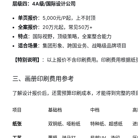
层级四：4A级/国际设计公司
单页报价
：5,000元/P起，上不封顶
全案报价
：20万元起，常见50万+
特点
：国际视野，顶级策略，全案整合能力
适合场景
：集团形象、跨国业务、战略级品牌项目
【特别说明】
：以上报价不含印刷费用。印刷费用根据纸
三、画册印刷费用参考
了解设计报价后，还需预算印刷成本，才能得到完整的项
项目
基础档
中档
高
纸张
双铜纸、哑粉纸
特种纸、超感纸
进
工艺
覆膜、骑马钉
局部UV、烫印
压