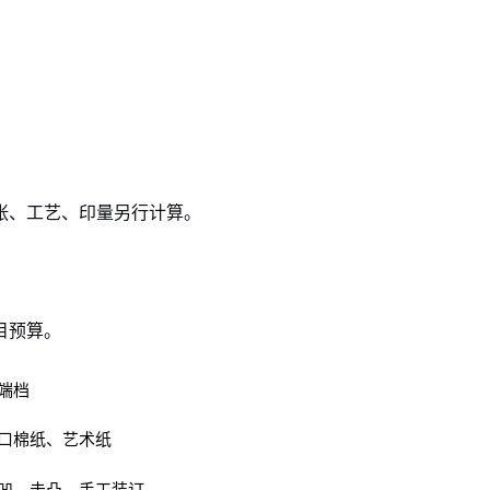
张、工艺、印量另行计算。
目预算。
端档
口棉纸、艺术纸
凹、击凸、手工装订