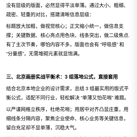
没有层级的版面，必然显得平淡单薄。通过大小、粗细、
疏密、轻重的对比，搭建清晰信息层级：
标题放大加粗，做视觉核心；
正文缩小统一，做信息支
撑；
关键数据、核心亮点用色块、线条突出，做二级焦点.
有了主次节奏，哪怕内容不多，版面也会有 “呼吸感” 和
“分量感”，无需堆砌元素就显饱满。
三、北京画册实战平衡术：3 组落地公式，直接套用
结合北京本地企业的设计需求，总结 3 组最实用的版式平
衡公式，适配不同行业，轻松解决 “单薄又怕花哨” 难题。
以严谨网格立秩序，杜绝花哨；用居中对齐凸显庄重，用
细线条分隔内容，聚焦企业使命、核心业务等关键信息，
留白充足却不显单薄，沉稳大气。