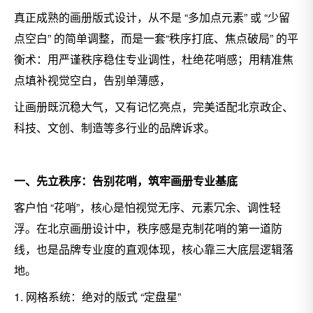
真正成熟的画册版式设计，从不是 “多加点元素” 或 “少留
点空白” 的简单调整，而是一套“秩序打底、焦点破局” 的平
衡术：用严谨秩序稳住专业调性，杜绝花哨感；用精准焦
点填补视觉空白，告别单薄感，
让画册既沉稳大气，又有记忆亮点，完美适配北京政企、
科技、文创、制造等多行业的品牌诉求。
一、先立秩序：告别花哨，筑牢画册专业基底
客户怕 “花哨”，核心是怕视觉无序、元素冗余、调性轻
浮。在北京画册设计中，秩序感是克制花哨的第一道防
线，也是品牌专业度的直观体现，核心靠三大底层逻辑落
地。
1. 网格系统：绝对的版式 “定盘星”