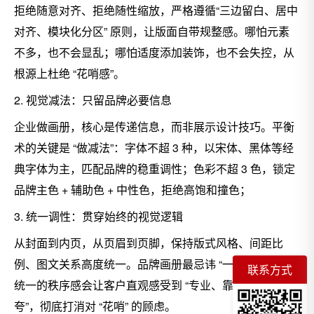
拒绝随意对齐、拒绝随性缩放，严格遵循“三边留白、居中
对齐、模块化分区” 原则，让版面自带规整感。哪怕元素
不多，也不会显乱；哪怕适度添加装饰，也不会失控，从
根源上杜绝 “花哨感”。
2. 视觉减法：只留品牌必要信息
企业做画册，核心是传递信息，而非展示设计技巧。平衡
术的关键是 “做减法”：
字体不超 3 种，以宋体、黑体等经
典字体为主，匹配品牌的稳重调性；
色彩不超 3 色，锁定
品牌主色 + 辅助色 + 中性色，拒绝高饱和撞色；
3. 统一调性：贯穿始终的视觉逻辑
从封面到内页，从页眉到页脚，保持版式风格、间距比
例、图文关系高度统一。品牌画册最忌讳 “一页一风格”，
联系方式
统一的秩序感会让客户直观感受到 “专业、靠谱、不浮
夸”，彻底打消对 “花哨” 的顾虑。