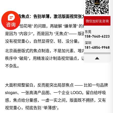
二、再造焦点：告别单薄，激活版面视觉张力
微信加好友咨询
解决了 “怕花哨” 的问题，再破解 “嫌单薄” 的痛点。单薄不
东莞
是因为 “内容少”，而是因为 “无焦点”—— 版面平均用力，
158-7640-6223
没有视觉重心，自然显得空、轻、没分量。
深圳
181-4854-9968
北京画册版式的焦点制造，不是加元素、堆内容，而是在
秩序中 “破局”，用精准设计制造视觉锚点，让版面饱满却
不杂乱。
大面积规整留白，反而能突出局部焦点 —— 比如一句品牌
slogan、一张高清产品图、一个企业 LOGO。留白给呼吸
感，焦点给分量感，一虚一实之间，版面既不拥挤，又有
视觉重心，彻底告别 “单薄感”。