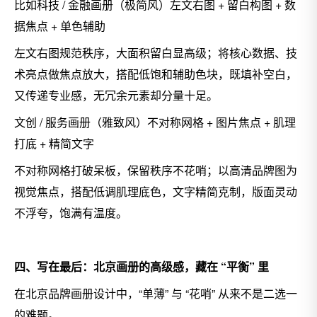
比如科技 / 金融画册（极简风）
左文右图 + 留白构图 + 数
据焦点 + 单色辅助
左文右图规范秩序，大面积留白显高级；将核心数据、技
术亮点做焦点放大，搭配低饱和辅助色块，既填补空白，
又传递专业感，无冗余元素却分量十足。
文创 / 服务画册（雅致风）
不对称网格 + 图片焦点 + 肌理
打底 + 精简文字
不对称网格打破呆板，保留秩序不花哨；以高清品牌图为
视觉焦点，搭配低调肌理底色，文字精简克制，版面灵动
不浮夸，饱满有温度。
四、写在最后：北京画册的高级感，藏在 “平衡” 里
在北京品牌画册设计中，“单薄” 与 “花哨” 从来不是二选一
的难题。