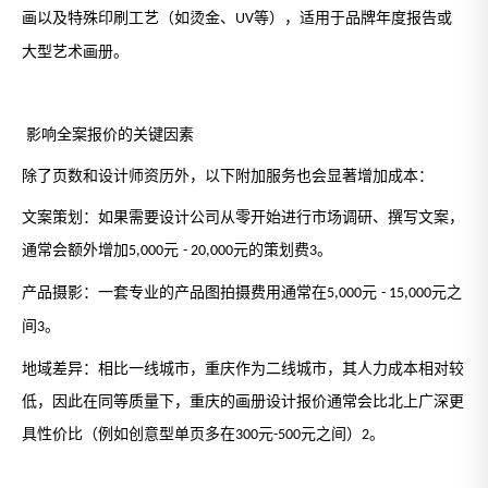
画以及特殊印刷工艺（如烫金、
等），适用于品牌年度报告或
UV
大型艺术画册。
影响全案报价的关键因素
除了页数和设计师资历外，以下附加服务也会显著增加成本：
文案策划：如果需要设计公司从零开始进行市场调研、撰写文案，
通常会额外增加
元
元的策划费
。
5,000
- 20,000
3
产品摄影：一套专业的产品图拍摄费用通常在
元
元之
5,000
- 15,000
间
。
3
地域差异：相比一线城市，重庆作为二线城市，其人力成本相对较
低，因此在同等质量下，重庆的画册设计报价通常会比北上广深更
具性价比（例如创意型单页多在
元
元之间）
。
300
-500
2