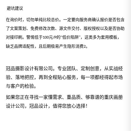
避坑建议
️
在询价时，切勿单纯比较总价。一定要向服务商确认报价是否包含
了文案策划、免费修改次数、源文件交付、版权授权以及是否协助
对接印刷。警惕低于
元
的“低价陷阱”，这类多为套用模板，
100
/P
缺乏品牌适配性，且后期极易产生隐形消费
。
2
冠品摄影设计有限公司。专业团队、定制创意，从实战经
验、落地把控，再到全程贴心服务，每一项都经得起市场
与客户的检验。
如果您正在寻找一家懂需求、重品质、够靠谱的
重庆画册
设计公司
，冠品设计，值得您放心选择！