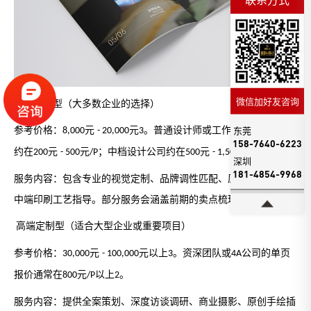
微信加好友咨询
标准品质型（大多数企业的选择）
东莞
参考价格：
元
元
。普通设计师或工作室的单页报价
8,000
- 20,000
3
158-7640-6223
约在
元
元
；中档设计公司约在
元
元
。
200
- 500
/P
500
- 1,500
/P2
深圳
181-4854-9968
服务内容：包含专业的视觉定制、品牌调性匹配、原创图片处理及
中端印刷工艺指导。部分服务会涵盖前期的卖点梳理和文案润色。
高端定制型（适合大型企业或重要项目）
参考价格：
元
元以上
。资深团队或
公司的单页
30,000
- 100,000
3
4A
报价通常在
元
以上
。
800
/P
2
服务内容：提供全案策划、深度访谈调研、商业摄影、原创手绘插